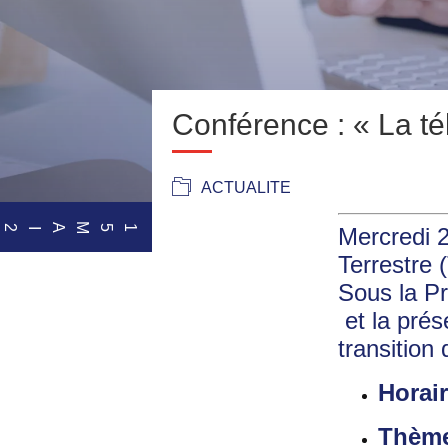
Conférence : « La té
ACTUALITE
15
MA
Mercredi 2
I
Terrestre
Sous la P
et la prés
transition
Horai
Thèm