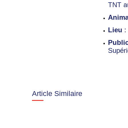
TNT a
Anima
Lieu
:
Publi
Supéri
Article Similaire