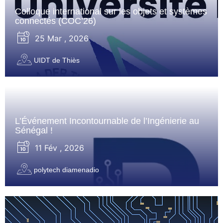
Colloque international sur les objets et systèmes
connectés (COC’26)
25 Mar , 2026
UIDT de Thiès
L’Événement Incontournable de l’Ingénierie au
Sénégal !
11 Fév , 2026
polytech diamenadio