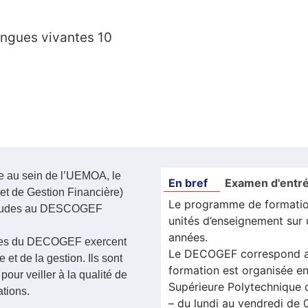
angues vivantes 10
e au sein de l’UEMOA, le
En bref
Examen d'entr
t de Gestion Financière)
Le programme de formati
s études au DESCOGEF
unités d’enseignement sur 
années.
laires du DECOGEF exercent
Le DECOGEF correspond au
 et de la gestion. Ils sont
formation est organisée en
our veiller à la qualité de
Supérieure Polytechnique d
ations.
– du lundi au vendredi de 