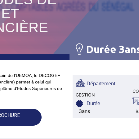
 ET
NCIÈRE
Durée 3an
u sein de l’UEMOA, le DECOGEF
ncière) permet à celui qui
Département
iplôme d’Etudes Supérieures de
CO
GESTION
Durée
3ans
B
ROCHURE